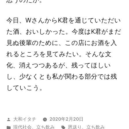
今日、WさんからK君を通じていただい
た酒、おいしかった。今度はK君がまだ
見ぬ後輩のために、この店にお酒を入
れるところを見てみたい。そんな文
化、消えつつあるが、残ってほしい
し、少なくとも私が関わる部分では残
していこう。
投
大和イタチ
2020年2月20日
稿
カ
タ
現代社会
、
立ち飲み
恩送り
、
立ち飲み