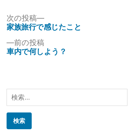
次
次の投稿
の
家族旅行で感じたこと
投
投
前
前の投稿
稿
稿:
の
車内で何しよう？
ナ
投
稿:
ビ
ゲ
検
ー
索:
シ
ョ