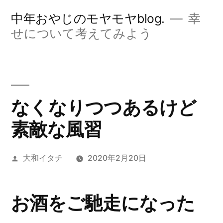
コ
中年おやじのモヤモヤblog.
幸
ン
せについて考えてみよう
テ
ン
ツ
なくなりつつあるけど
へ
素敵な風習
ス
キ
投
大和イタチ
2020年2月20日
ッ
稿
プ
者:
お酒をご馳走になった