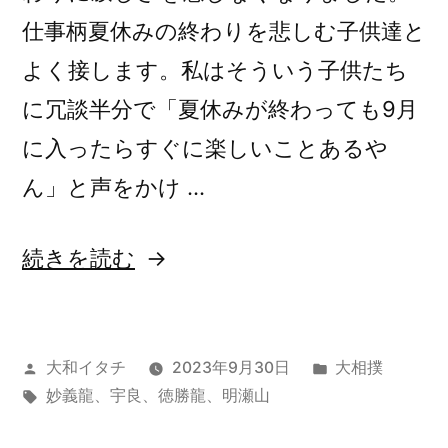
仕事柄夏休みの終わりを悲しむ子供達と
よく接します。私はそういう子供たち
に冗談半分で「夏休みが終わっても9月
に入ったらすぐに楽しいことあるや
ん」と声をかけ …
“令
続きを読む
和
五
投
カ
大和イタチ
2023年9月30日
大相撲
年
稿
タ
テ
妙義龍
、
宇良
、
徳勝龍
、
明瀬山
九
者:
グ:
ゴ