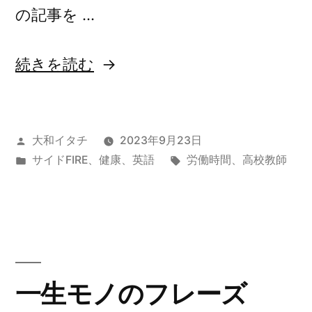
の記事を …
“ど
続きを読む
う
生
投
大和イタチ
2023年9月23日
き
稿
カ
タ
サイドFIRE
、
健康
、
英語
労働時間
、
高校教師
た
者:
テ
グ:
い？”
ゴ
リ
の
ー:
一生モノのフレーズ