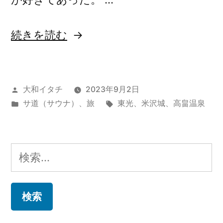
“人
続きを読む
生
ベ
投
大和イタチ
2023年9月2日
ス
稿
カ
タ
サ道（サウナ）
、
旅
東光
、
米沢城
、
高畠温泉
ト
者:
テ
グ:
５”
ゴ
リ
の
検
ー:
索: