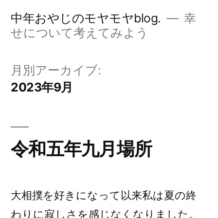
コ
中年おやじのモヤモヤblog.
幸
ン
せについて考えてみよう
テ
ン
月別アーカイブ:
ツ
2023年9月
へ
ス
キ
令和五年九月場所
ッ
プ
大相撲を好きになって以来私は夏の終
わりに寂しさを感じなくなりました。