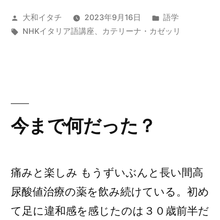
モ
投
カ
大和イタチ
2023年9月16日
語学
ノ
稿
タ
テ
NHKイタリア語講座
、
カテリーナ・カゼッリ
の
者:
グ:
ゴ
フ
リ
ー:
レ
ー
ズ”
今まで何だった？
の
痛みと楽しみ もうずいぶんと長い間高
尿酸値治療の薬を飲み続けている。初め
て足に違和感を感じたのは３０歳前半だ