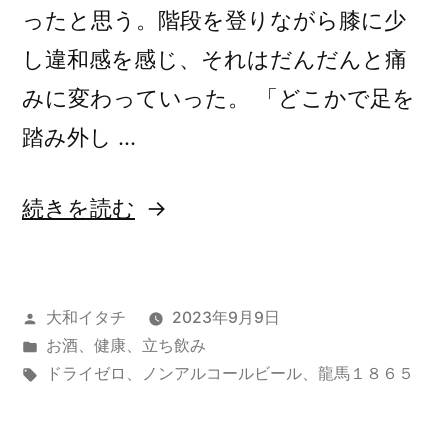
ったと思う。階段を登りながら膝に少
し違和感を感じ、それはだんだんと痛
みに変わっていった。 「どこかで足を
踏み外し …
“今
続きを読む
ま
で
投
大和イタチ
2023年9月9日
何
稿
カ
お酒
、
健康
、
立ち飲み
だ
者:
テ
タ
ドライゼロ
、
ノンアルコールビール
、
龍馬１８６５
っ
ゴ
グ:
リ
た？”