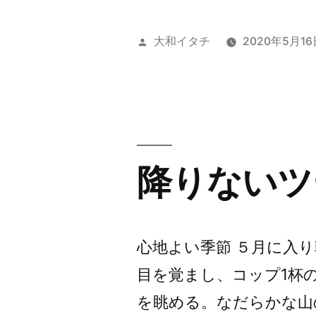
く
ほ
投
大和イタチ
2020年5月16
ど
稿
者:
で
き
る
降りないツ
こ
と
が
心地よい季節 ５月に入
少
目を覚まし、コップ1杯
な
を眺める。なだらかな山
い”