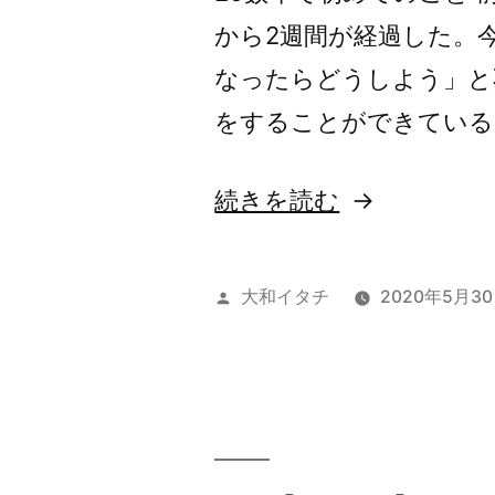
から2週間が経過した。
なったらどうしよう」と
をすることができている。
“モ
続きを読む
ヤ
モ
投
大和イタチ
2020年5月3
ヤ
稿
者:
MAX
の
後