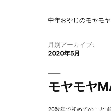
コ
ン
中年おやじのモヤモヤbl
テ
ン
ツ
月別アーカイブ:
へ
2020年5月
ス
キ
ッ
モヤモヤM
プ
20数年で初めてのこと 