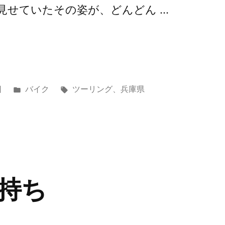
見せていたその姿が、どんどん …
カ
タ
日
バイク
ツーリング
、
兵庫県
テ
グ:
ゴ
リ
ー:
持ち