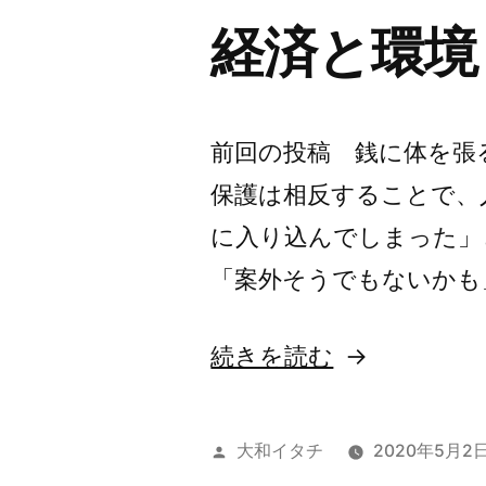
経済と環境
の
前回の投稿 銭に体を張る
保護は相反することで、
に入り込んでしまった」
「案外そうでもないかも
“経
続きを読む
済
と
投
大和イタチ
2020年5月2
環
稿