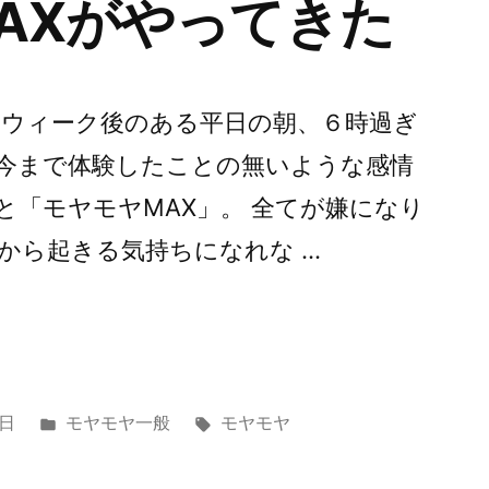
AXがやってきた
ンウィーク後のある平日の朝、６時過ぎ
今まで体験したことの無いような感情
と「モヤモヤMAX」。 全てが嫌になり
から起きる気持ちになれな …
カ
タ
3日
モヤモヤ一般
モヤモヤ
テ
グ:
ゴ