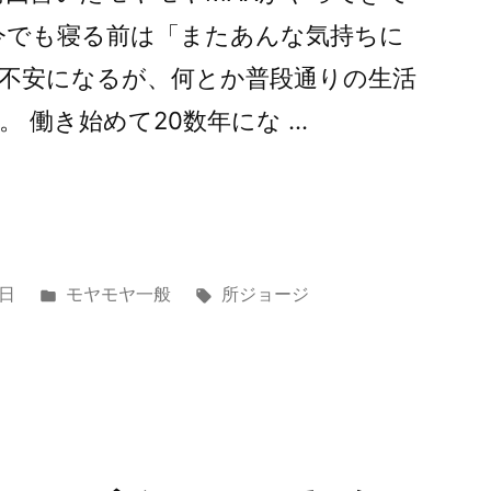
今でも寝る前は「またあんな気持ちに
不安になるが、何とか普段通りの生活
 働き始めて20数年にな …
カ
タ
0日
モヤモヤ一般
所ジョージ
テ
グ:
ゴ
リ
ー: