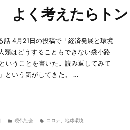
 よく考えたらトン
話 4月21日の投稿で「経済発展と環境
人類はどうすることもできない袋小路
ということを書いた。読み返してみて
」という気がしてきた。 …
カ
タ
日
現代社会
コロナ
、
地球環境
テ
グ: