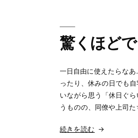
MAX
が
や
驚くほどで
っ
て
き
一日自由に使えたらなあ
た”
ったり、休みの日でも自
の
いながら思う「休日ぐら
うものの、同僚や上司た
“驚
続きを読む