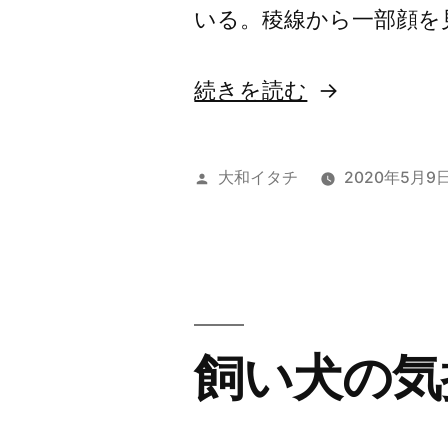
いる。稜線から一部顔を
の
“降
続きを読む
り
な
投
大和イタチ
2020年5月9
い
稿
者:
ツ
ー
リ
飼い犬の気
ン
グ
を