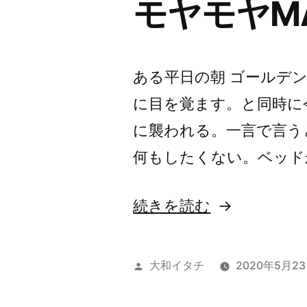
モヤモヤM
で”
の
ある平日の朝 ゴールデ
に目を覚ます。と同時に
に襲われる。一言で言う
何もしたくない。ベッド
“モ
続きを読む
ヤ
モ
投
大和イタチ
2020年5月2
ヤ
稿
者: