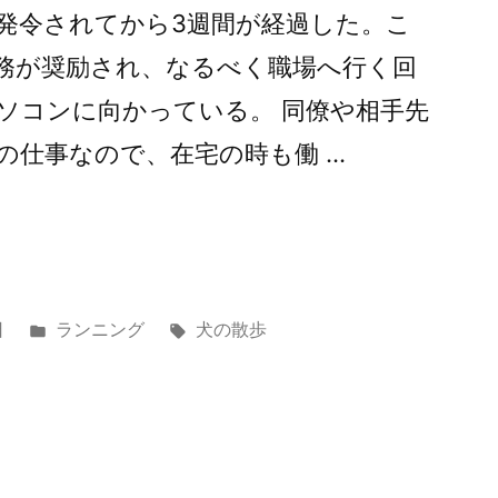
が発令されてから3週間が経過した。こ
務が奨励され、なるべく職場へ行く回
ソコンに向かっている。 同僚や相手先
の仕事なので、在宅の時も働 …
カ
タ
日
ランニング
犬の散歩
テ
グ:
ゴ
リ
ー: