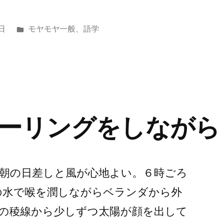
カ
日
モヤモヤ一般
、
語学
テ
ゴ
リ
ー:
ーリングをしながら
り朝の日差しと風が心地よい。６時ごろ
の水で喉を潤しながらベランダから外
の稜線から少しずつ太陽が顔を出して