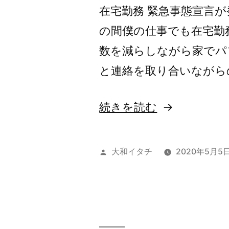
在宅勤務 緊急事態宣言
し
の間僕の仕事でも在宅勤
な
数を減らしながら家でパ
が
と連絡を取り合いながら
ら…”
の
“飼
続きを読む
い
犬
投
大和イタチ
2020年5月5
の
稿
者:
気
持
ち”