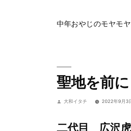
コ
ン
中年おやじのモヤモヤbl
テ
ン
ツ
へ
ス
聖地を前に
キ
ッ
投
大和イタチ
2022年9月3
プ
稿
者:
二代目 広沢