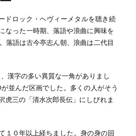
ードロック・ヘヴィーメタルを聴き続
になった一時期、落語や浪曲に興味を
。落語は古今亭志ん朝、浪曲は二代目
に、漢字の多い異質な一角がありまし
Dが並んだ区画でした。多くの人がそう
沢虎三の「清水次郎長伝」にしびれま
て１０年以上経ちました。身の身の回