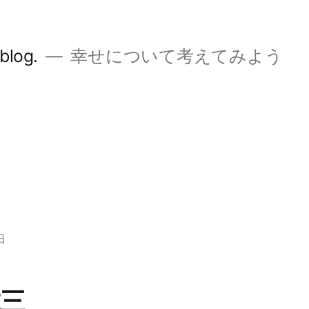
og.
幸せについて考えてみよう
日
虎三