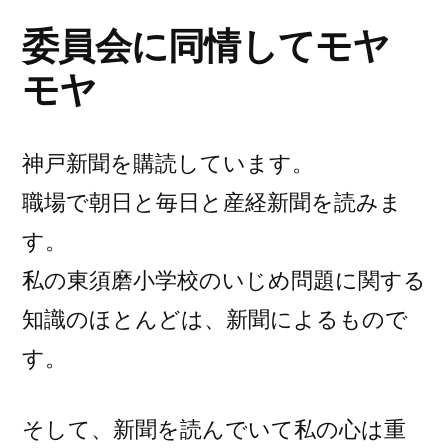
し
委員会に同情してモヤ
て
モヤ
モ
ヤ
モ
神戸新聞を購読しています。
ヤ
職場で朝日と毎日と産経新聞を読みま
す
す。
る
私の東須磨小学校のいじめ問題に関する
ん
知識のほとんどは、新聞によるもので
だ
す。
ろ
そして、新聞を読んでいて私の心は重
う”