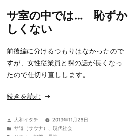
サ室の中では… 恥ずか
しくない
前後編に分けるつもりはなかったので
すが、女性従業員と裸の話が長くなっ
たので仕切り直しします。
“長
続きを読む
崎
で
投
大和イタチ
2019年11月26日
稿
カ
サ道（サウナ）
、
現代社会
サ