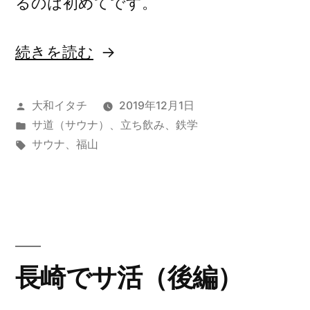
るのは初めてです。
“福
続きを読む
山
で
投
大和イタチ
2019年12月1日
稿
カ
サ道（サウナ）
、
立ち飲み
、
鉄学
サ
者:
テ
タ
サウナ
、
福山
活
ゴ
グ:
リ
と
ー:
日
本
酒”
長崎でサ活（後編）
の