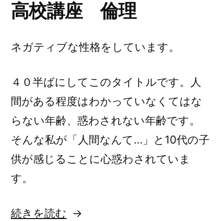
高校講座 倫理
手
く
な
ネガティブな性格をしています。
い
４０半ばにしてこのタイトルです。人
け
間がある程度はわかっていなくてはな
ど
らない年齢、惑わされない年齢です。
聴
そんな私が「人間なんて…」と10代の子
き
供が感じることに心惑わされていま
た
す。
い
音
“人
続きを読む
楽”