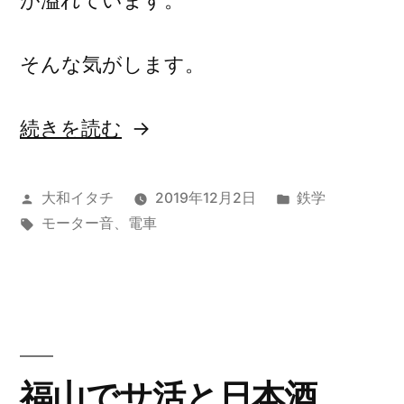
が溢れています。
そんな気がします。
“耳
続きを読む
を
す
投
カ
大和イタチ
2019年12月2日
鉄学
稿
タ
テ
モーター音
、
電車
ま
者:
グ:
ゴ
せ
リ
ー:
ば
…
モ
福山でサ活と日本酒