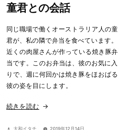
童君との会話
同じ職場で働くオーストラリア人の童
君が、私の隣で弁当を食べています。
近くの肉屋さんが作っている焼き豚弁
当です。このお弁当は、彼のお気に入
りで、週に何回かは焼き豚をほおばる
彼の姿を目にします。
“美
続きを読む
味
し
投
大和イタチ
2019年12月14日