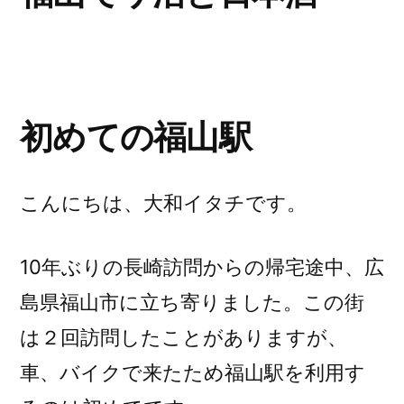
ー
タ
ー
と
初めての福山駅
コ
ン
こんにちは、大和イタチです。
プ
レ
10年ぶりの長崎訪問からの帰宅途中、広
ッ
島県福山市に立ち寄りました。この街
サ
は２回訪問したことがありますが、
ー”
車、バイクで来たため福山駅を利用す
の