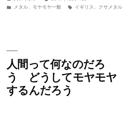
稿
カ
タ
メタル
、
モヤモヤ一般
イギリス
、
クサメタル
く
者:
テ
グ:
な
ゴ
リ
い
ー:
け
ど
人間って何なのだろ
食
う どうしてモヤモヤ
べ
するんだろう
た
い
物
上