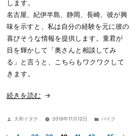
します。
名古屋、紀伊半島、静岡、長崎、彼が興
味を示すと、私は自分の経験を元に彼の
喜びそうな情報を提供します。童君が
目を輝かして「奥さんと相談してみ
る」と言うと、こちらもワクワクして
きます。
“秋
続きを読む
の
ツ
投
カ
大和イタチ
2019年11月12日
バイク
稿
テ
ー
者:
ゴ