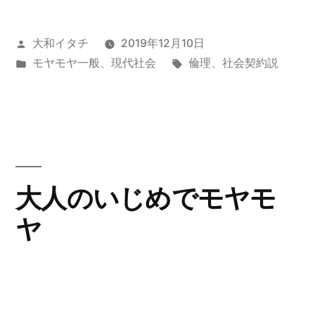
間
の
っ
投
大和イタチ
2019年12月10日
稿
カ
タ
モヤモヤ一般
、
現代社会
倫理
、
社会契約説
て
者:
テ
グ:
何
ゴ
リ
な
ー:
の
だ
大人のいじめでモヤモ
ろ
ヤ
う
ど
う