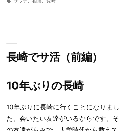
者:
テ
タ
サウナ
、
相撲
、
長崎
活
ゴ
グ:
リ
（後
ー:
編）”
の
長崎でサ活（前編）
10年ぶりの長崎
10年ぶりに長崎に行くことになりまし
た。会いたい友達がいるからです。そ
の友達がらみで、大学時代から数えて