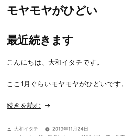
の
モヤモヤがひどい
最近続きます
こんにちは、大和イタチです。
ここ1月ぐらいモヤモヤがひどいです。
“モ
続きを読む
ヤ
モ
投
大和イタチ
2019年11月24日