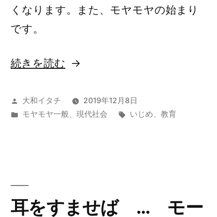
くなります。また、モヤモヤの始まり
の
です。
“大
続きを読む
人
の
投
大和イタチ
2019年12月8日
稿
カ
タ
モヤモヤ一般
、
現代社会
いじめ
、
教育
い
者:
テ
グ:
じ
ゴ
リ
め
ー:
で
モ
耳をすませば … モー
ヤ