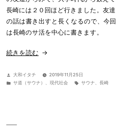
長崎には２０回ほど行きました。友達
の話は書き出すと長くなるので、今回
は長崎のサ活を中心に書きます。
“長
続きを読む
崎
で
投
大和イタチ
2019年11月25日
稿
カ
タ
サ道（サウナ）
、
現代社会
サウナ
、
長崎
サ
者:
テ
グ:
活
ゴ
リ
（前
ー:
編）”