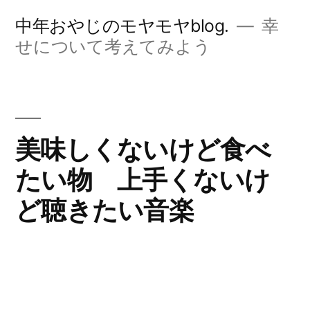
コ
中年おやじのモヤモヤblog.
幸
ン
せについて考えてみよう
テ
ン
ツ
美味しくないけど食べ
へ
たい物 上手くないけ
ス
キ
ど聴きたい音楽
ッ
プ