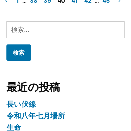
1
…
38
39
40
41
42
…
45
リ
リ
投
ー:
ン
稿
検
グ”
の
索:
の
ペ
ー
ジ
最近の投稿
送
り
長い伏線
令和八年七月場所
生命