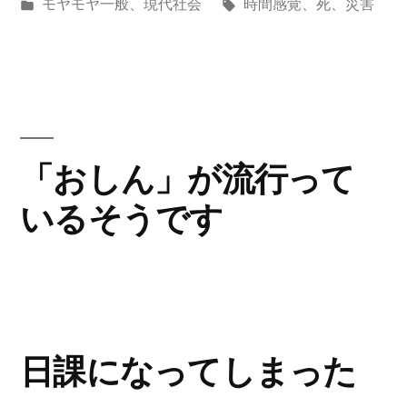
稿
カ
タ
モヤモヤ一般
、
現代社会
時間感覚
、
死
、
災害
ヤ
者:
テ
グ:
が
ゴ
リ
ひ
ー:
ど
い”
「おしん」が流行って
の
いるそうです
日課になってしまった