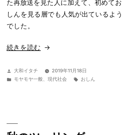
た再放送を見た人に加えて、初めてお
しんを見る層でも人気が出ているよう
でした。
“「お
続きを読む
し
ん」
投
大和イタチ
2019年11月18日
稿
カ
タ
モヤモヤ一般
、
現代社会
おしん
が
者:
テ
グ:
流
ゴ
リ
行
ー:
っ
て