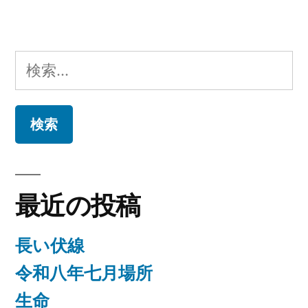
稿:
ビ
ゲ
検
ー
索:
シ
ョ
ン
最近の投稿
長い伏線
令和八年七月場所
生命