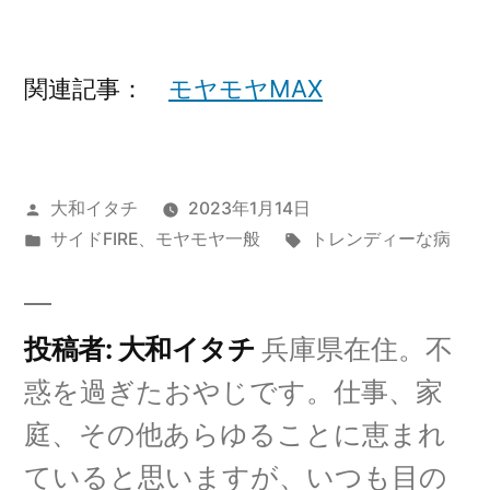
関連記事：
モヤモヤMAX
投
大和イタチ
2023年1月14日
稿
カ
タ
サイドFIRE
、
モヤモヤ一般
トレンディーな病
者:
テ
グ:
ゴ
リ
投稿者: 大和イタチ
兵庫県在住。不
ー:
惑を過ぎたおやじです。仕事、家
庭、その他あらゆることに恵まれ
ていると思いますが、いつも目の