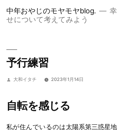
コ
中年おやじのモヤモヤblog.
幸
ン
せについて考えてみよう
テ
ン
ツ
予行練習
へ
ス
投
大和イタチ
2023年1月14日
キ
稿
ッ
者:
自転を感じる
プ
私が住んでいるのは太陽系第三惑星地