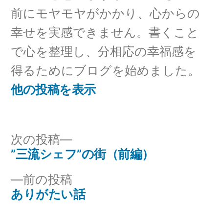
前にモヤモヤがかかり、心からの
幸せを実感できません。書くこと
で心を整理し、分相応の幸福感を
得るためにブログを始めました。
他の投稿を表示
次
次の投稿
の
”三流シェフ”の街（前編）
投
投
前
前の投稿
稿
稿:
の
ありがたい話
ナ
投