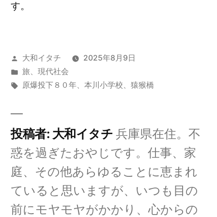
す。
投
大和イタチ
2025年8月9日
稿
カ
旅
、
現代社会
者:
テ
タ
原爆投下８０年
、
本川小学校
、
猿猴橋
ゴ
グ:
リ
ー:
投稿者: 大和イタチ
兵庫県在住。不
惑を過ぎたおやじです。仕事、家
庭、その他あらゆることに恵まれ
ていると思いますが、いつも目の
前にモヤモヤがかかり、心からの