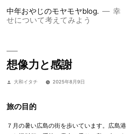
コ
中年おやじのモヤモヤblog.
幸
ン
せについて考えてみよう
テ
ン
ツ
想像力と感謝
へ
ス
投
大和イタチ
2025年8月9日
キ
稿
ッ
者:
旅の目的
プ
７月の暑い広島の街を歩いています。広島港