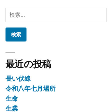
ゲ
検
ー
索:
シ
ョ
ン
最近の投稿
長い伏線
令和八年七月場所
生命
生業