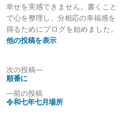
幸せを実感できません。書くこと
で心を整理し、分相応の幸福感を
得るためにブログを始めました。
他の投稿を表示
次
次の投稿
の
順番に
投
投
前
前の投稿
稿
稿:
の
令和七年七月場所
ナ
投
稿:
ビ