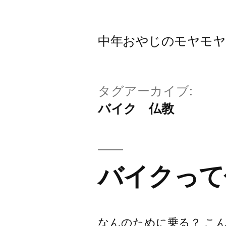
コ
ン
中年おやじのモヤモヤbl
テ
ン
ツ
タグアーカイブ:
へ
バイク 仏教
ス
キ
ッ
バイクって
プ
なんのために乗る？ こ