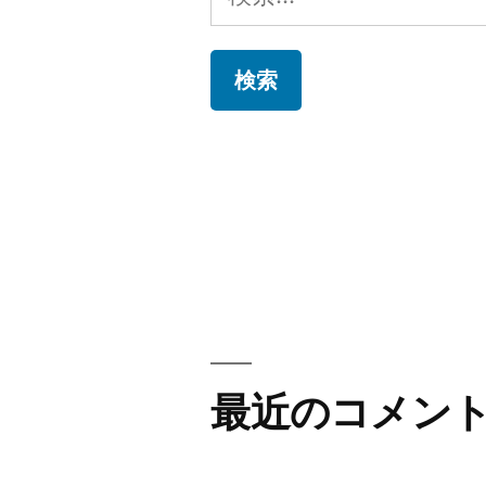
楽
索:
し
い
ん
だ
ろ
う？”
の
最近のコメン