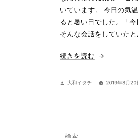
いています。 今日の気
ると暑い日でした。「今
そんな会話をしていたと
“バ
続きを読む
イ
ク
投
大和イタチ
2019年8月20
っ
稿
者:
て
何
が
検