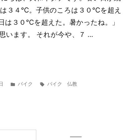
温は３４℃。子供のころは３０℃を超え
日は３０℃を超えた。暑かったね。」
思います。 それが今や、７ …
カ
タ
日
バイク
バイク 仏教
テ
グ:
ゴ
リ
ー: