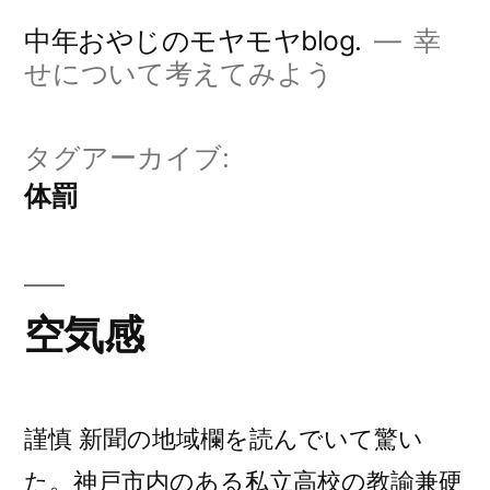
コ
中年おやじのモヤモヤblog.
幸
ン
せについて考えてみよう
テ
ン
タグアーカイブ:
ツ
体罰
へ
ス
キ
空気感
ッ
プ
謹慎 新聞の地域欄を読んでいて驚い
た。神戸市内のある私立高校の教諭兼硬