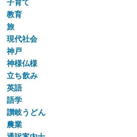
子育て
教育
旅
現代社会
神戸
神様仏様
立ち飲み
英語
語学
讃岐うどん
農業
通訳案内士