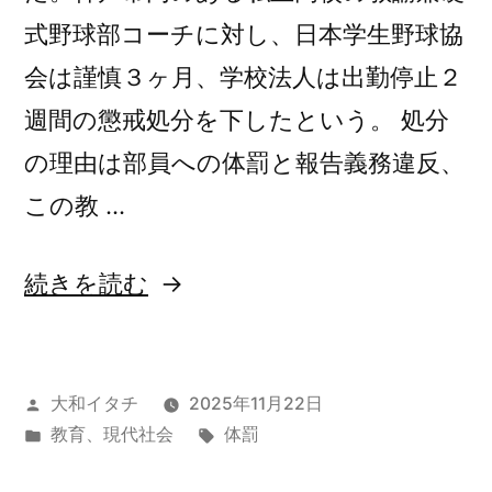
式野球部コーチに対し、日本学生野球協
会は謹慎３ヶ月、学校法人は出勤停止２
週間の懲戒処分を下したという。 処分
の理由は部員への体罰と報告義務違反、
この教 …
“空
続きを読む
気
感”
投
大和イタチ
2025年11月22日
の
稿
カ
タ
教育
、
現代社会
体罰
者:
テ
グ: