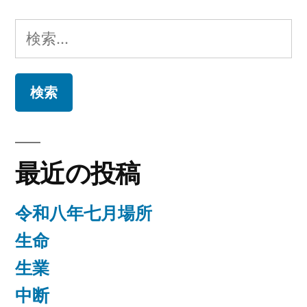
ゴ
リ
検
ー:
索:
最近の投稿
令和八年七月場所
生命
生業
中断