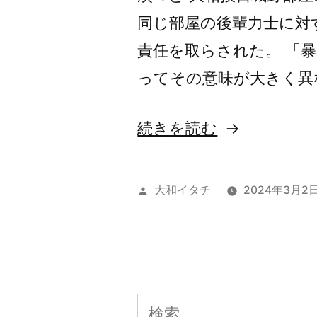
同じ部屋の後輩力士に対
責任を取らされた。 「
ってその意味が大きく異
“人
続きを読む
と
人
投
大和イタチ
2024年3月2
以
稿
者:
外”
の
検