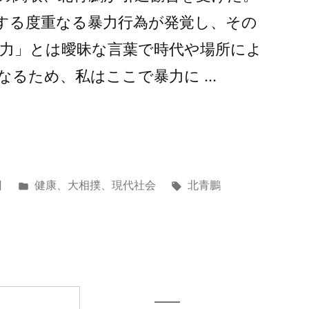
する度重なる暴力行為が発覚し、その
暴力」とは曖昧な言葉で時代や場所によ
なるため、私はここで暴力に …
カ
タ
日
健康
、
大相撲
、
現代社会
北青鵬
テ
グ:
ゴ
リ
ー: