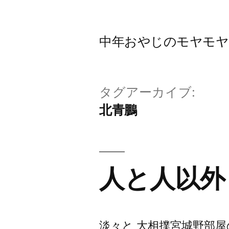
コ
ン
中年おやじのモヤモヤbl
テ
ン
ツ
タグアーカイブ:
へ
北青鵬
ス
キ
ッ
人と人以外
プ
淡々と 大相撲宮城野部