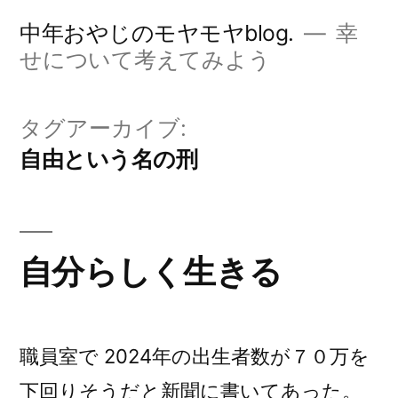
コ
中年おやじのモヤモヤblog.
幸
ン
せについて考えてみよう
テ
ン
タグアーカイブ:
ツ
自由という名の刑
へ
ス
キ
自分らしく生きる
ッ
プ
職員室で 2024年の出生者数が７０万を
下回りそうだと新聞に書いてあった。