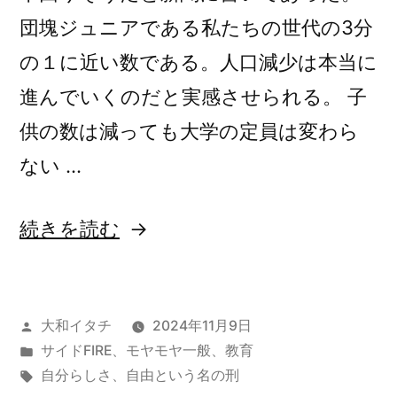
団塊ジュニアである私たちの世代の3分
の１に近い数である。人口減少は本当に
進んでいくのだと実感させられる。 子
供の数は減っても大学の定員は変わら
ない …
“自
続きを読む
分
ら
投
大和イタチ
2024年11月9日
し
稿
カ
サイドFIRE
、
モヤモヤ一般
、
教育
く
者:
テ
タ
自分らしさ
、
自由という名の刑