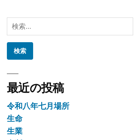
生
ゴ
グ:
リ
き
ー:
検
る”
索:
の
最近の投稿
令和八年七月場所
生命
生業