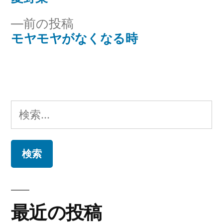
投
投
前
前の投稿
稿
稿:
の
モヤモヤがなくなる時
ナ
投
稿:
ビ
ゲ
検
ー
索:
シ
ョ
ン
最近の投稿