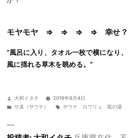
モヤモヤ ⇒ ⇒ ⇒ ⇒ 幸せ？
”風呂に入り、タオル一枚で横になり、
風に揺れる草木を眺める。”
投
大和イタチ
2019年9月4日
稿
カ
タ
サ道（サウナ）
サウナ ロウリュ 龍の湯
者:
テ
グ:
ゴ
リ
投稿者: 大和イタチ
兵庫県在住。不