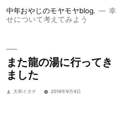
コ
中年おやじのモヤモヤblog.
幸
ン
せについて考えてみよう
テ
ン
ツ
また龍の湯に行ってき
へ
ました
ス
キ
投
大和イタチ
2019年9月4日
ッ
稿
プ
者: