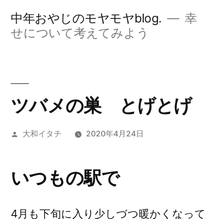
コ
中年おやじのモヤモヤblog.
幸
ン
せについて考えてみよう
テ
ン
ツ
ツバメの巣 とげとげ
へ
ス
投
大和イタチ
2020年4月24日
キ
稿
ッ
者:
いつもの駅で
プ
4月も下旬に入り少しづつ暖かくなって