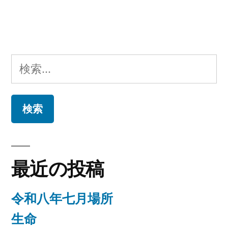
稿:
ビ
ゲ
ー
検
シ
索:
ョ
ン
最近の投稿
令和八年七月場所
生命