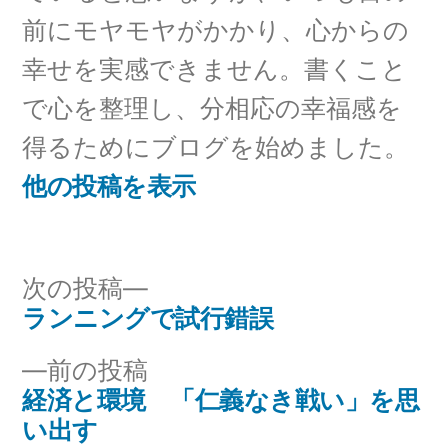
前にモヤモヤがかかり、心からの
幸せを実感できません。書くこと
で心を整理し、分相応の幸福感を
得るためにブログを始めました。
他の投稿を表示
次
次の投稿
の
ランニングで試行錯誤
投
投
前
前の投稿
稿
稿:
の
経済と環境 「仁義なき戦い」を思
ナ
投
い出す