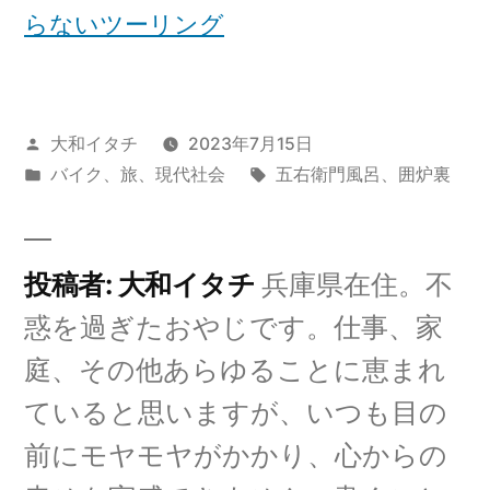
らないツーリング
投
大和イタチ
2023年7月15日
稿
カ
タ
バイク
、
旅
、
現代社会
五右衛門風呂
、
囲炉裏
者:
テ
グ:
ゴ
リ
投稿者: 大和イタチ
兵庫県在住。不
ー:
惑を過ぎたおやじです。仕事、家
庭、その他あらゆることに恵まれ
ていると思いますが、いつも目の
前にモヤモヤがかかり、心からの