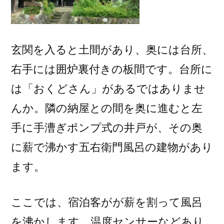
玄関を入ると土間があり、奥には台所、
右手には囲炉裏付きの板間です。台所に
は「おくどさん」があるではありませ
んか。隣の納屋との間を奥に進むと左
手に手漕ぎポンプ式の井戸が、その奥
に薪で沸かす五右衛門風呂の建物があり
ます。
ここでは、宿泊客がが薪を割って風呂
を沸かします。温度センサーなどあり