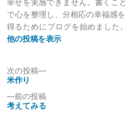
幸せを実感できません。書くこと
で心を整理し、分相応の幸福感を
得るためにブログを始めました。
他の投稿を表示
次
次の投稿
の
米作り
投
投
前
前の投稿
稿
稿:
の
考えてみる
ナ
投
稿:
ビ