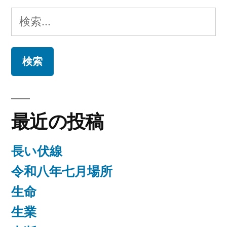
ゲ
検
ー
索:
シ
ョ
ン
最近の投稿
長い伏線
令和八年七月場所
生命
生業