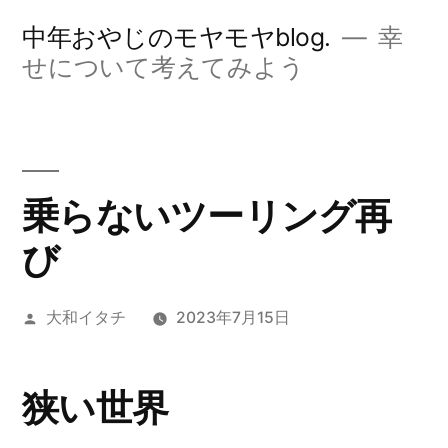
コ
中年おやじのモヤモヤblog.
幸
ン
せについて考えてみよう
テ
ン
ツ
乗らないツーリング再
へ
び
ス
キ
投
大和イタチ
2023年7月15日
ッ
稿
プ
者:
狭い世界