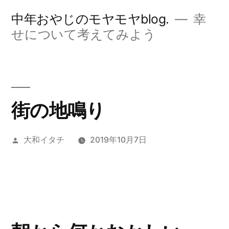
コ
中年おやじのモヤモヤblog.
幸
ン
せについて考えてみよう
テ
ン
ツ
街の地鳴り
へ
ス
投
大和イタチ
2019年10月7日
キ
稿
ッ
者:
プ