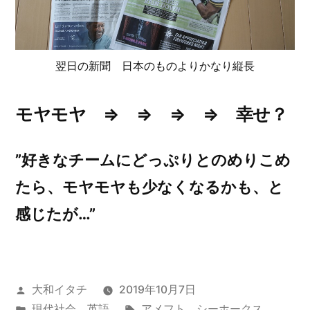
翌日の新聞 日本のものよりかなり縦長
モヤモヤ ⇒ ⇒ ⇒ ⇒ 幸せ？
”好きなチームにどっぷりとのめりこめ
たら、モヤモヤも少なくなるかも、と
感じたが…”
投
大和イタチ
2019年10月7日
稿
カ
タ
現代社会
、
英語
アメフト
、
シーホークス