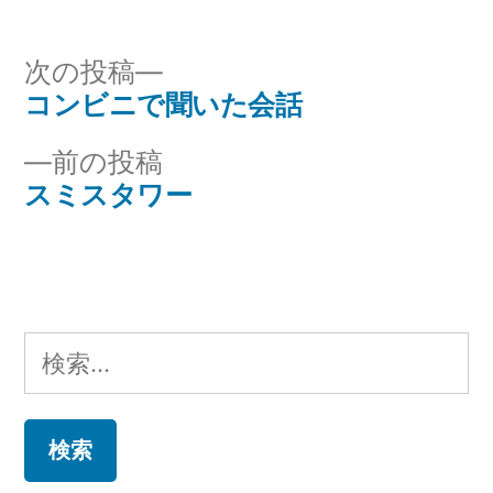
次
次の投稿
の
コンビニで聞いた会話
投
投
前
前の投稿
稿
稿:
の
スミスタワー
ナ
投
稿:
ビ
ゲ
検
ー
索:
シ
ョ