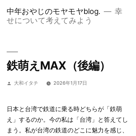
コ
中年おやじのモヤモヤblog.
幸
ン
せについて考えてみよう
テ
ン
ツ
鉄萌えMAX（後編）
へ
ス
投
大和イタチ
2026年1月17日
キ
稿
ッ
者:
日本と台湾で鉄道に乗る時どちらが「鉄萌
プ
え」するのか。今の私は「台湾」と答えてし
まう。私が台湾の鉄道のどこに魅力を感じ、