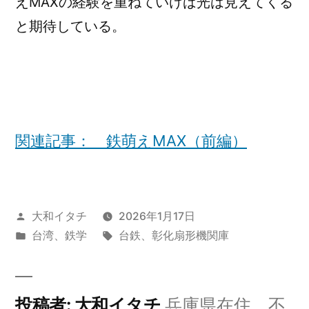
えMAXの経験を重ねていけば光は見えてくる
と期待している。
関連記事： 鉄萌えMAX（前編）
投
大和イタチ
2026年1月17日
稿
カ
タ
台湾
、
鉄学
台鉄
、
彰化扇形機関庫
者:
テ
グ:
ゴ
リ
投稿者: 大和イタチ
兵庫県在住。不