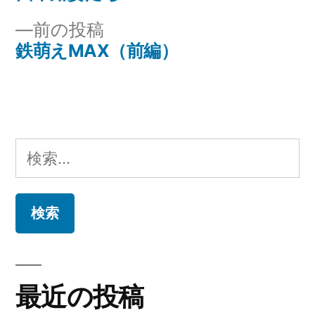
投
投
前
前の投稿
稿
稿:
の
鉄萌えMAX（前編）
ナ
投
稿:
ビ
ゲ
検
ー
索:
シ
ョ
ン
最近の投稿