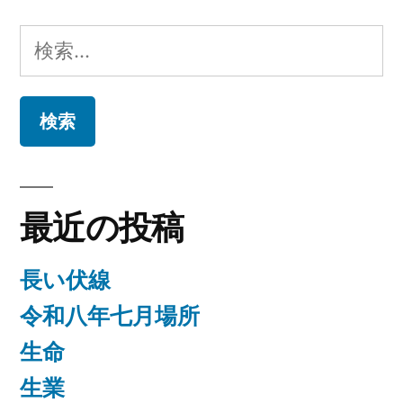
ト”
ゴ
リ
の
検
ー:
索:
最近の投稿
長い伏線
令和八年七月場所
生命
生業