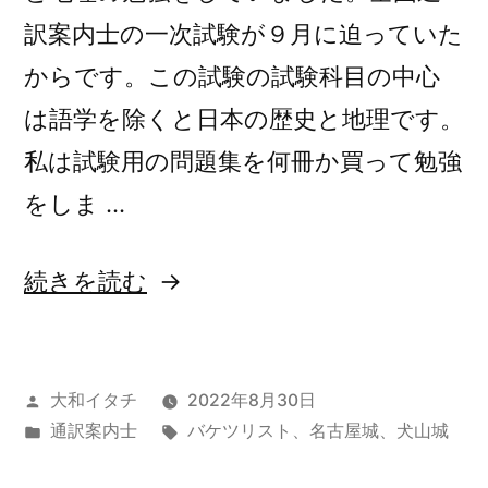
訳案内士の一次試験が９月に迫っていた
からです。この試験の試験科目の中心
は語学を除くと日本の歴史と地理です。
私は試験用の問題集を何冊か買って勉強
をしま …
“バ
続きを読む
ケ
ツ
投
大和イタチ
2022年8月30日
リ
稿
カ
タ
通訳案内士
バケツリスト
、
名古屋城
、
犬山城
ス
者:
テ
グ: