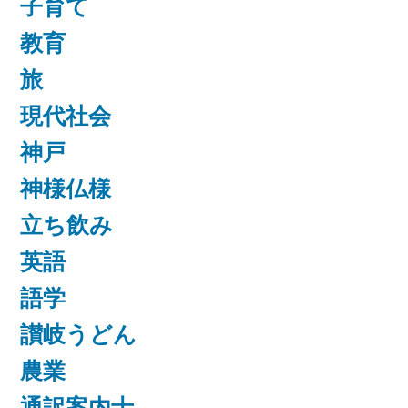
子育て
教育
旅
現代社会
神戸
神様仏様
立ち飲み
英語
語学
讃岐うどん
農業
通訳案内士