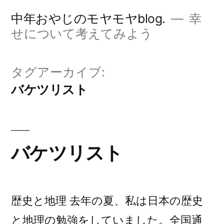
コ
中年おやじのモヤモヤblog.
幸
ン
せについて考えてみよう
テ
ン
タグアーカイブ:
ツ
バケツリスト
へ
ス
キ
バケツリスト
ッ
プ
歴史と地理 去年の夏、私は日本の歴史
と地理の勉強をしていました。全国通