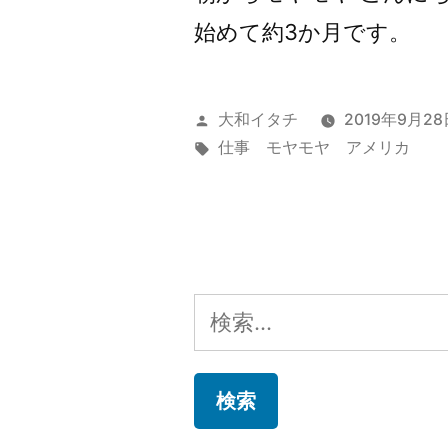
始めて約3か月です。
投
大和イタチ
2019年9月28
稿
タ
仕事 モヤモヤ アメリカ
者:
グ:
検
索: