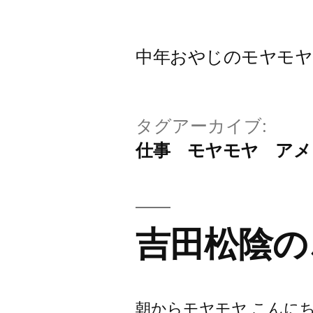
コ
ン
中年おやじのモヤモヤbl
テ
ン
ツ
タグアーカイブ:
へ
仕事 モヤモヤ アメ
ス
キ
ッ
吉田松陰の
プ
朝からモヤモヤ こんに