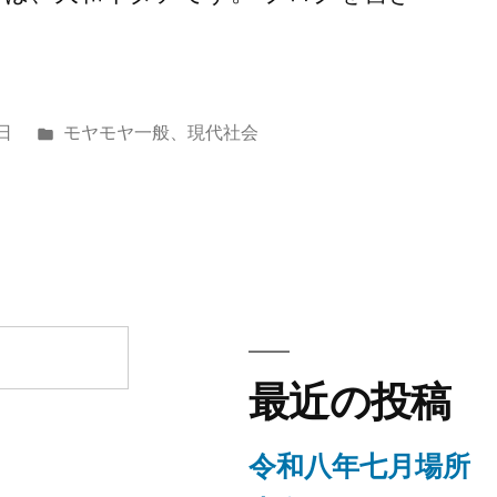
カ
日
モヤモヤ一般
、
現代社会
テ
ゴ
リ
ー:
最近の投稿
令和八年七月場所