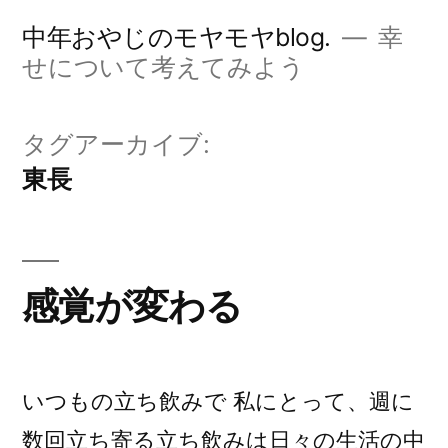
コ
中年おやじのモヤモヤblog.
幸
ン
せについて考えてみよう
テ
ン
タグアーカイブ:
ツ
東長
へ
ス
キ
感覚が変わる
ッ
プ
いつもの立ち飲みで 私にとって、週に
数回立ち寄る立ち飲みは日々の生活の中