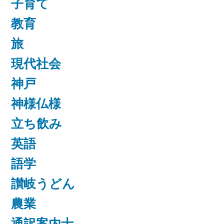
子育て
教育
旅
現代社会
神戸
神様仏様
立ち飲み
英語
語学
讃岐うどん
農業
通訳案内士