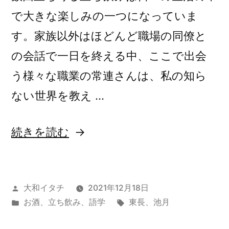
で大きな楽しみの一つになっていま
す。家族以外はほどんど職場の同僚と
の会話で一日を終える中、ここで出会
う様々な職業の常連さんは、私の知ら
ない世界を教え …
“感
続きを読む
覚
が
投
大和イタチ
2021年12月18日
変
稿
カ
タ
お酒
、
立ち飲み
、
語学
東長
、
池月
わ
者:
テ
グ: