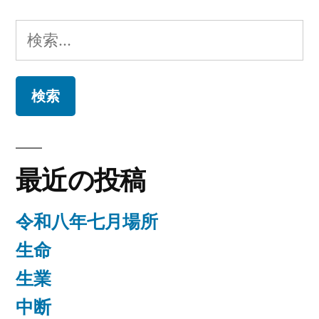
る”
ゴ
リ
の
検
ー:
索:
最近の投稿
令和八年七月場所
生命
生業
中断